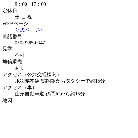
8：00 - 17：00
定休日
土 日 祝
WEBページ
公式ページへ
電話番号
050-3385-0347
見学
不可
通信販売
あり
アクセス（公共交通機関）
JR羽越本線 鶴岡駅からタクシーで約15分
アクセス（車）
山形自動車道 鶴岡ICから約15分
地図