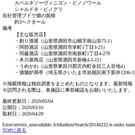
カベルネソーヴィニヨン・ピノノワール
シャルドネ・ピノグリ
自社管理ブドウ畑の面積
約3ヘクタール
備考
【主な販売店】
・創り酒屋（山形県酒田市山楯字南山添75-1）
・阿部酒店（山形県酒田市幸町1丁目3-25）
・羽藤酒店（山形県酒田市南新町1丁目4-279
・木川屋商店（山形県酒田市新橋4-5-15）
・うめかわ（山形県東田川郡庄内町余目三人谷地4）
・酒舗炉満亭（埼玉県さいたま市岩槻区南下新井1206-3
※掲載情報は独自調査をまとめたものとなります。最新情報
※訪問される際は、各施設に事前確認をお願いいたします。
最終更新日：2020/05/04
公開日：2020/03/16
取材日：2020/04/29
Error:service_unavailable: IchibaItem/Search/20140222 is under mai
TOPに戻る