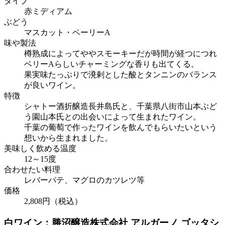
タイプ
赤ミディアム
ぶどう
マスカット・ベーリーA
味や製法
樽熟成によってややスモーキーだが時間が経つにつれ
ベリーAらしいチャーミングな香りも出てくる。
果実味たっぷりで溌剌とした酸とタンニンのバランス
が良いワイン。
特徴
シャトー酒折醸造長井島氏と、千葉県八街市山本ぶど
う園山本氏との出会いによって生まれたワイン。
千葉の葡萄で作ったワインを飲んでもらいたいという
想いから生まれました。
美味しく飲める温度
12～15度
合わせたい料理
レバーパテ、マグロのカツレツ等
価格
2,808円（税込）
白ワイン：勝沼醸造株式会社 アルガーノ ゴッタシ