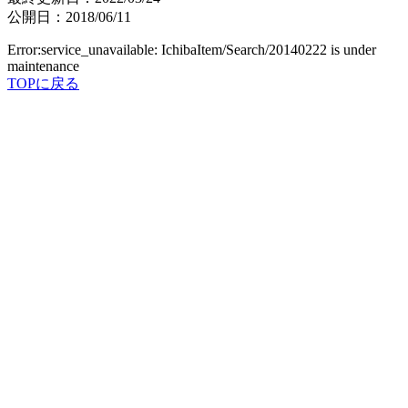
公開日：2018/06/11
Error:service_unavailable: IchibaItem/Search/20140222 is under
maintenance
TOPに戻る