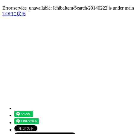
Error:service_unavailable: IchibaItem/Search/20140222 is under mai
TOPに戻る