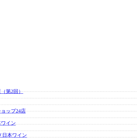
（第2回）
ョップ24店
本ワイン
メ日本ワイン