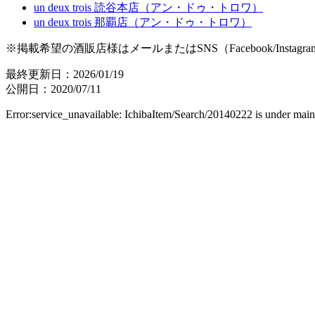
un deux trois 読谷本店（アン・ドゥ・トロワ）
un deux trois 那覇店（アン・ドゥ・トロワ）
※掲載希望の酒販店様はメールまたはSNS（Facebook/Instagr
最終更新日：2026/01/19
公開日：2020/07/11
Error:service_unavailable: IchibaItem/Search/20140222 is under mai