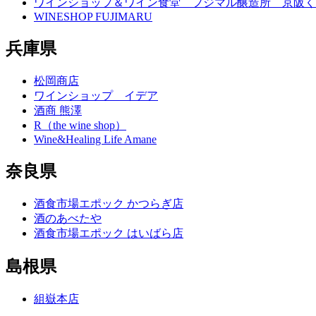
ワインショップ＆ワイン食堂 フジマル醸造所 京阪く
WINESHOP FUJIMARU
兵庫県
松岡商店
ワインショップ イデア
酒商 熊澤
R（the wine shop）
Wine&Healing Life Amane
奈良県
酒食市場エポック かつらぎ店
酒のあべたや
酒食市場エポック はいばら店
島根県
組嶽本店