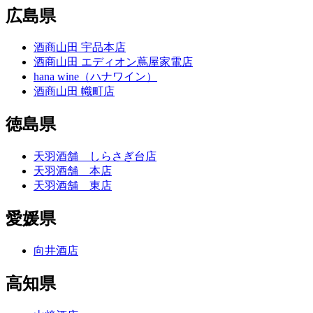
広島県
酒商山田 宇品本店
酒商山田 エディオン蔦屋家電店
hana wine（ハナワイン）
酒商山田 幟町店
徳島県
天羽酒舗 しらさぎ台店
天羽酒舗 本店
天羽酒舗 東店
愛媛県
向井酒店
高知県