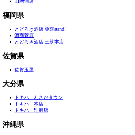
山﨑酒店
福岡県
とどろき酒店 薬院stand!
酒商菅原
とどろき酒店 三筑本店
佐賀県
佐賀玉屋
大分県
トキハ わさだタウン
トキハ 本店
トキハ 別府店
沖縄県